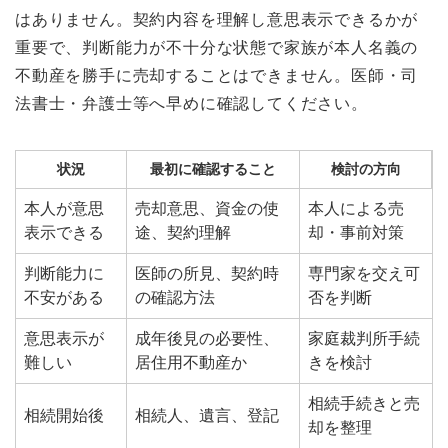
はありません。契約内容を理解し意思表示できるかが
重要で、判断能力が不十分な状態で家族が本人名義の
不動産を勝手に売却することはできません。医師・司
法書士・弁護士等へ早めに確認してください。
状況
最初に確認すること
検討の方向
本人が意思
売却意思、資金の使
本人による売
表示できる
途、契約理解
却・事前対策
判断能力に
医師の所見、契約時
専門家を交え可
不安がある
の確認方法
否を判断
意思表示が
成年後見の必要性、
家庭裁判所手続
難しい
居住用不動産か
きを検討
相続手続きと売
相続開始後
相続人、遺言、登記
却を整理