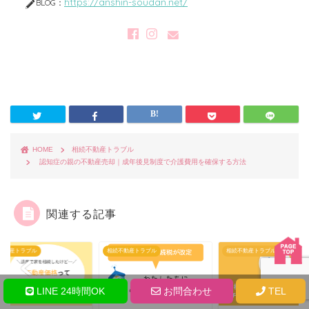
https://anshin-soudan.net/
BLOG：
HOME
相続不動産トラブル
認知症の親の不動産売却｜成年後見制度で介護費用を確保する方法
関連する記事
相続不動産トラブル
相続不動産トラブル
相続不
LINE 24時間OK
お問合わせ
TEL