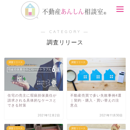
― CATEGORY ―
調査リリース
調査リリース
調査リリース
住宅の売主に瑕疵担保責任が
不動産売買で多い失敗事例4選
請求される具体的なケースと
｜契約・購入・買い替えの注
できる対策
意点
2021年12月2日
2021年11月30日
調査リリース
調査リリース