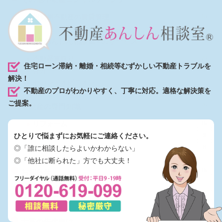
投資用不動産の賃貸管理
18
40
不動産あんしん相談室®のサービス
不動産買取り
23
住宅ローン滞納・離婚・相続等むずかしい不動産トラブルを
仲介
1
解決！
セカンドオピニオン
7
不動産のプロがわかりやすく、丁寧に対応。適格な解決策を
ご提案。
26
不動産の専門知識
リフォーム
15
ひとりで悩まずにお気軽にご連絡ください。
賃貸マンション
3
専門用語の解説
8
◎「誰に相談したらよいかわからない」
◎「他社に断られた」方でも大丈夫！
15
お知らせ
4
調査リリース
8
士業の先生向け