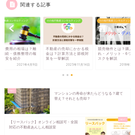
関連する記事
他不動産コンサルティング
その他不動産コンサルティング
その他不動産コンサルティング
護士費用の相場は？離
不動産の売却にかかる税
競売物件とは？購入
・相続・債務整理の報
金は？計算方法と節税対
れ・メリット・6つ
額目安を紹介
策を一挙解説
スクを解説
2021年4月9日
2023年11月14日
2018年2
マンションの寿命が来たらどうなる？建て
替え？それとも売却？
【リースバック】オンライン相談可・全国
対応の不動産あんしん相談室