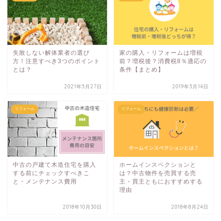
失敗しない解体業者の選び
家の購入・リフォームは増税
方！注意すべき3つのポイント
前？増税後？消費税8％適応の
とは？
条件【まとめ】
2021年5月27日
2019年3月14日
リフォーム
リフォーム
中古の戸建て木造住宅を購入
ホームインスペクションと
する前にチェックすべきこ
は？中古物件を売買する売
と・メンテナンス費用
主・買主ともにおすすめする
理由
2018年10月30日
2018年8月24日