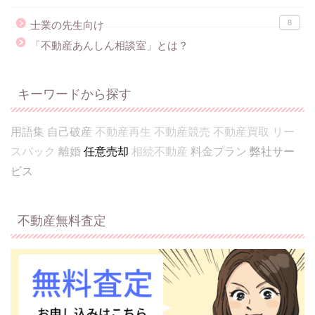
8
士業の先生向け
「不動産あんしん相談室」とは？
キーワードから探す
用語集
自己破産
不動産再生
不動産競売
不動産買取
リー
スバック
離婚
任意売却
相続不動産
料金プラン
弊社サー
ビス
不動産無料査定