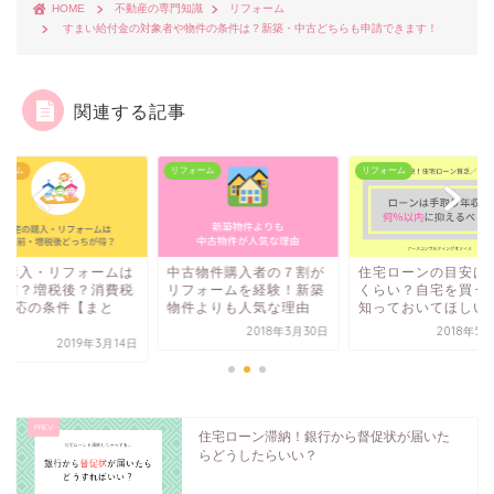
HOME
不動産の専門知識
リフォーム
すまい給付金の対象者や物件の条件は？新築・中古どちらも申請できます！
関連する記事
リフォーム
リフォーム
リフォーム
ムは
中古物件購入者の７割が
住宅ローンの目安はどの
家の購
費税
リフォームを経験！新築
くらい？自宅を買う前に
増税前
と
物件よりも人気な理由
知っておいてほしいこと
8％適応
め...
2018年3月30日
2018年5月25日
月14日
住宅ローン滞納！銀行から督促状が届いた
らどうしたらいい？