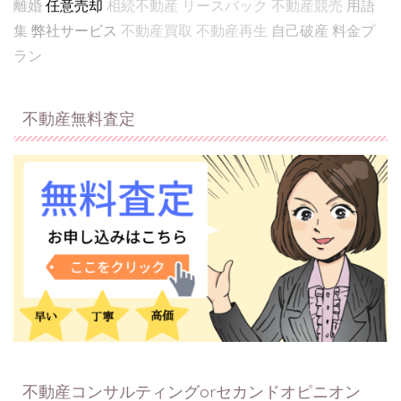
離婚
任意売却
相続不動産
リースバック
不動産競売
用語
集
弊社サービス
不動産買取
不動産再生
自己破産
料金プ
ラン
不動産無料査定
不動産コンサルティングorセカンドオピニオン