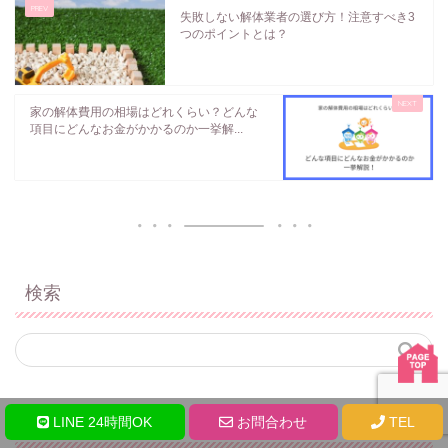
失敗しない解体業者の選び方！注意すべき3
つのポイントとは？
家の解体費用の相場はどれくらい？どんな
項目にどんなお金がかかるのか一挙解...
検索
カテゴリー
LINE 24時間OK
お問合わせ
TEL