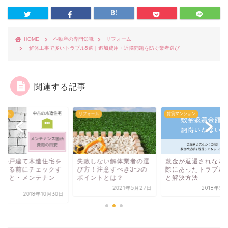
HOME
不動産の専門知識
リフォーム
解体工事で多いトラブル5選｜追加費用・近隣問題を防ぐ業者選び
関連する記事
ォーム
リフォーム
賃貸マンション
古の戸建て木造住宅を
失敗しない解体業者の選
敷金が返還されない
入する前にチェックす
び方！注意すべき3つの
際にあったトラブル
きこと・メンテナン
ポイントとは？
と解決方法
.
2021年5月27日
2018年5
2018年10月30日