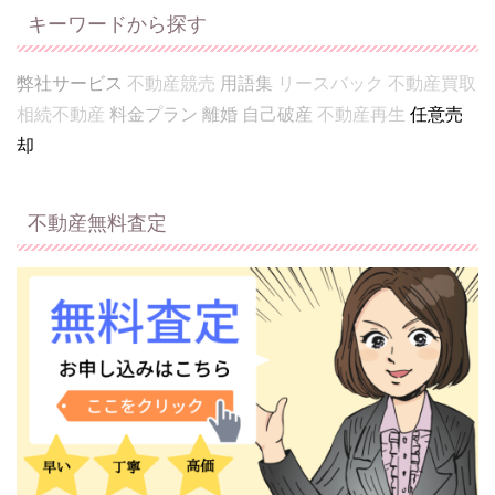
キーワードから探す
弊社サービス
不動産競売
用語集
リースバック
不動産買取
相続不動産
料金プラン
離婚
自己破産
不動産再生
任意売
却
不動産無料査定