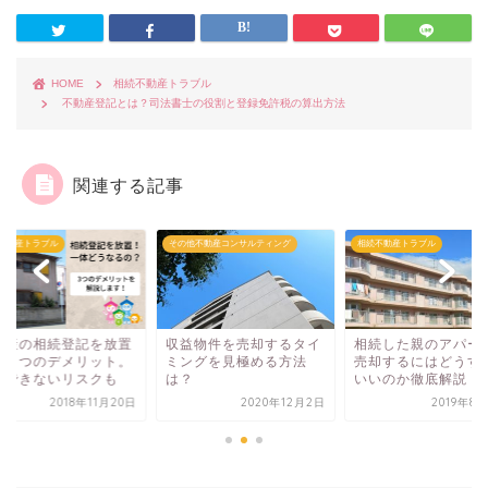
HOME
相続不動産トラブル
不動産登記とは？司法書士の役割と登録免許税の算出方法
関連する記事
不動産トラブル
その他不動産コンサルティング
相続不動産トラブル
動産の相続登記を放置
収益物件を売却するタイ
相続した親のアパー
る３つのデメリット。
ミングを見極める方法
売却するにはどうす
却できないリスクも
は？
いいのか徹底解説
2018年11月20日
2020年12月2日
2019年8