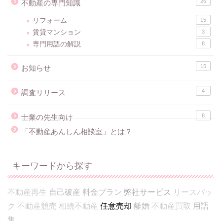
26
不動産の専門知識
リフォーム
15
賃貸マンション
3
専門用語の解説
8
15
お知らせ
4
調査リリース
8
士業の先生向け
「不動産あんしん相談室」とは？
キーワードから探す
不動産再生
自己破産
料金プラン
弊社サービス
リースバッ
ク
不動産競売
相続不動産
任意売却
離婚
不動産買取
用語
集