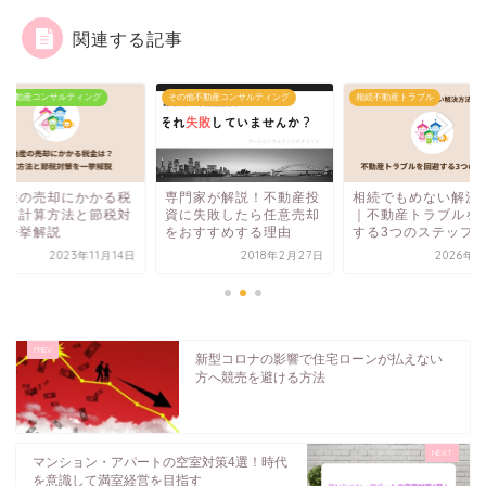
関連する記事
他不動産コンサルティング
その他不動産コンサルティング
相続不動産トラブル
動産の売却にかかる税
専門家が解説！不動産投
相続でもめない解決
は？計算方法と節税対
資に失敗したら任意売却
｜不動産トラブルを
を一挙解説
をおすすめする理由
する3つのステップ
2023年11月14日
2018年2月27日
2026年5
新型コロナの影響で住宅ローンが払えない
方へ競売を避ける方法
マンション・アパートの空室対策4選！時代
を意識して満室経営を目指す