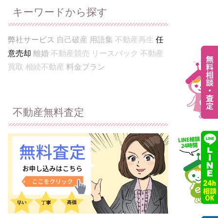
キーワードから探す
弊社サービス
自己破産
用語集
不動産再生
任
意売却
離婚
不動産競売
リースバック
不動産
買取
相続不動産
料金プラン
不動産無料査定