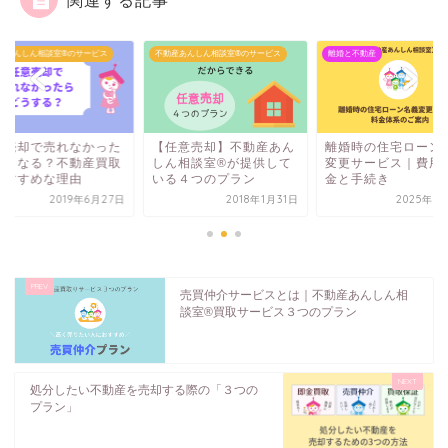
関連する記事
産あんしん相談室®のサービス
不動産あんしん相談室®のサービス
離婚と不動産
意売却で売れなかった
【任意売却】不動産あん
離婚時の住宅ローン
どうなる？不動産買取
しん相談室®️が提供して
変更サービス｜費用
おすすめな理由
いる４つのプラン
金と手続き
2019年6月27日
2018年1月31日
2025年7
売買仲介サービスとは｜不動産あんしん相
談室®️買取サービス３つのプラン
処分したい不動産を売却する際の「３つの
プラン」