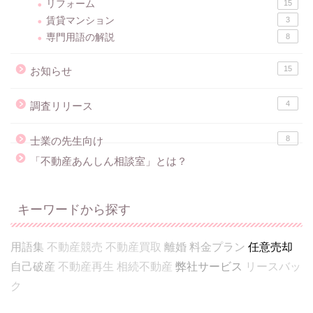
リフォーム
15
賃貸マンション
3
専門用語の解説
8
15
お知らせ
4
調査リリース
8
士業の先生向け
「不動産あんしん相談室」とは？
キーワードから探す
用語集
不動産競売
不動産買取
離婚
料金プラン
任意売却
自己破産
不動産再生
相続不動産
弊社サービス
リースバッ
ク