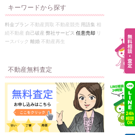
キーワードから探す
料金プラン
不動産買取
不動産競売
用語集
相
続不動産
自己破産
弊社サービス
任意売却
リ
ースバック
離婚
不動産再生
不動産無料査定