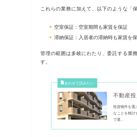
これらの業務に加えて、以下のような「
空室保証：空室期間も家賃を保証
滞納保証：入居者の滞納時も家賃を
管理の範囲は多岐にわたり、委託する業
す。
不動産投
投資物件を選
なことを検討
で選...