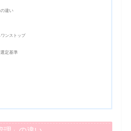
」の違い
らワンストップ
の選定基準
管理」の違い