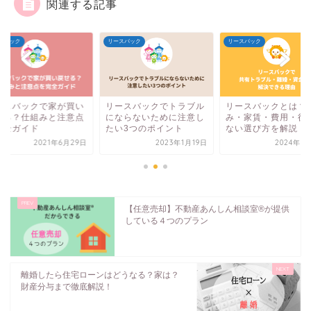
関連する記事
スバック
リースバック
リースバック
ースバックで家が買い
リースバックでトラブル
リースバックとは？
せる？仕組みと注意点
にならないために注意し
み・家賃・費用・後
完全ガイド
たい3つのポイント
ない選び方を解説
2021年6月29日
2023年1月19日
2024年3
【任意売却】不動産あんしん相談室®️が提供
している４つのプラン
離婚したら住宅ローンはどうなる？家は？
財産分与まで徹底解説！