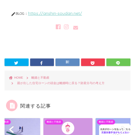
https://anshin-soudan.net/
BLOG：
HOME
離婚と不動産
親が出した住宅ローンの頭金は離婚時に戻る？財産分与の考え方
関連する記事
と不動産
離婚と不動産
離婚と不動産