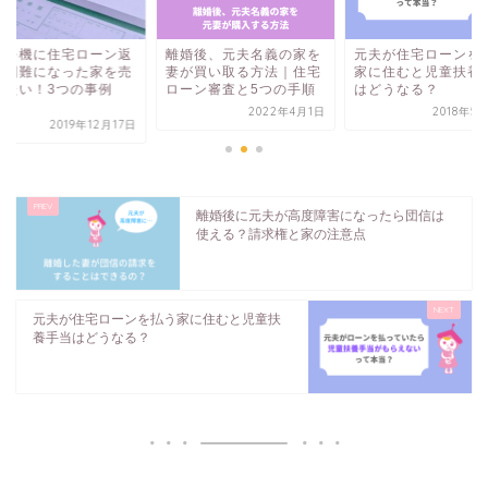
婚を機に住宅ローン返
離婚後、元夫名義の家を
元夫が住宅ローンを
が困難になった家を売
妻が買い取る方法｜住宅
家に住むと児童扶養
したい！3つの事例
ローン審査と5つの手順
はどうなる？
.
2022年4月1日
2018年5
2019年12月17日
離婚後に元夫が高度障害になったら団信は
使える？請求権と家の注意点
元夫が住宅ローンを払う家に住むと児童扶
養手当はどうなる？