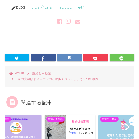
https://anshin-soudan.net/
BLOG：
HOME
離婚と不動産
家の売却額よりローンの方が多く残ってしまう２つの原因
関連する記事
と不動産
離婚と不動産
離婚と不動産