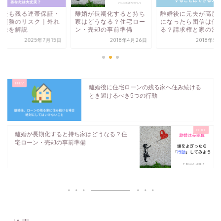
婚後も残る連帯保証・
離婚が長期化すると持ち
離婚後に元夫が高度
帯債務のリスク｜外れ
家はどうなる？住宅ロー
になったら団信は使
方法を解説
ン・売却の事前準備
る？請求権と家の注
2025年7月15日
2018年4月26日
2018年5
離婚後に住宅ローンの残る家へ住み続ける
とき避けるべき5つの行動
離婚が長期化すると持ち家はどうなる？住
宅ローン・売却の事前準備