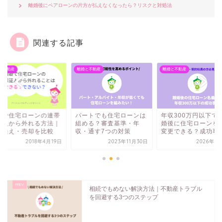
離婚後にペアローンの片方が払えなくなったら？リスクと対処法
関連する記事
と不動産
離婚と不動産
離婚と不動産
ートでも住宅ローンは
年収300万円以下でも離
離婚で住宅ローンの
める？審査基準・年
婚後に住宅ローンを名義
保証人から外れる方
・通す7つの対策
変更できる？成功事例...
借り換え・売却を比
2023年11月30日
2026年4月16日
2018年4
相続でもめない解決方法｜不動産トラブル
を回避する3つのステップ