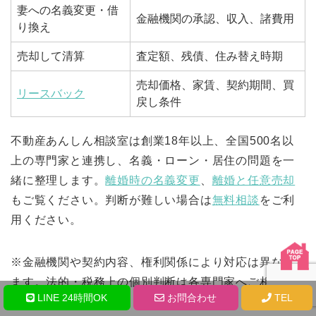
妻への名義変更・借
金融機関の承認、収入、諸費用
り換え
売却して清算
査定額、残債、住み替え時期
売却価格、家賃、契約期間、買
リースバック
戻し条件
不動産あんしん相談室は創業18年以上、全国500名以
上の専門家と連携し、名義・ローン・居住の問題を一
緒に整理します。
離婚時の名義変更
、
離婚と任意売却
もご覧ください。判断が難しい場合は
無料相談
をご利
用ください。
※金融機関や契約内容、権利関係により対応は異なり
ます。法的・税務上の個別判断は各専門家へご相談く
LINE 24時間OK
お問合わせ
TEL
ださい。