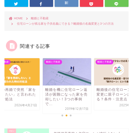
HOME
離婚と不動産
住宅ローンが残る家を子供名義にできる？離婚後の名義変更と3つの方法
関連する記事
と不動産
離婚と不動産
離婚と不動産
夫の再婚で突然「家を
離婚を機に住宅ローン返
離婚後の住宅ローン
却したい」と言われた
済が困難になった家を売
変更に親子ローンは
の対処法
却したい！3つの事例
る？条件・注意点・
で...
2026年4月21日
2025年4
2019年12月17日