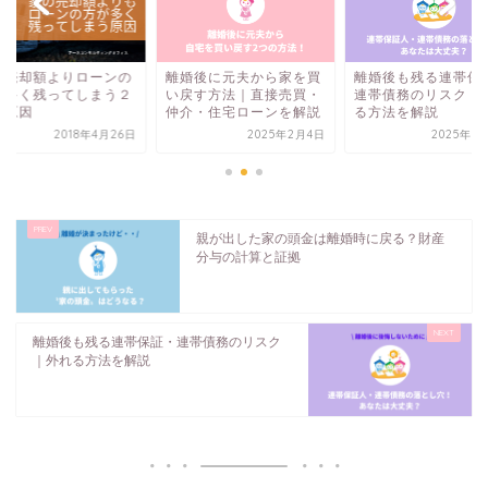
の売却額よりローンの
離婚後に元夫から家を買
離婚後も残る連帯保
が多く残ってしまう２
い戻す方法｜直接売買・
連帯債務のリスク｜
の原因
仲介・住宅ローンを解説
る方法を解説
2018年4月26日
2025年2月4日
2025年7
親が出した家の頭金は離婚時に戻る？財産
分与の計算と証拠
離婚後も残る連帯保証・連帯債務のリスク
｜外れる方法を解説