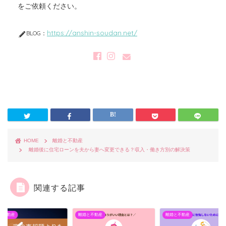
をご依頼ください。
https://anshin-soudan.net/
BLOG：
HOME
離婚と不動産
離婚後に住宅ローンを夫から妻へ変更できる？収入・働き方別の解決策
関連する記事
と不動産
離婚と不動産
離婚と不動産