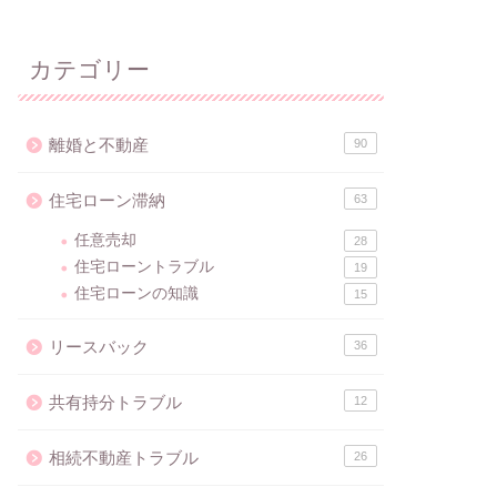
カテゴリー
離婚と不動産
90
住宅ローン滞納
63
任意売却
28
住宅ローントラブル
19
住宅ローンの知識
15
リースバック
36
共有持分トラブル
12
相続不動産トラブル
26