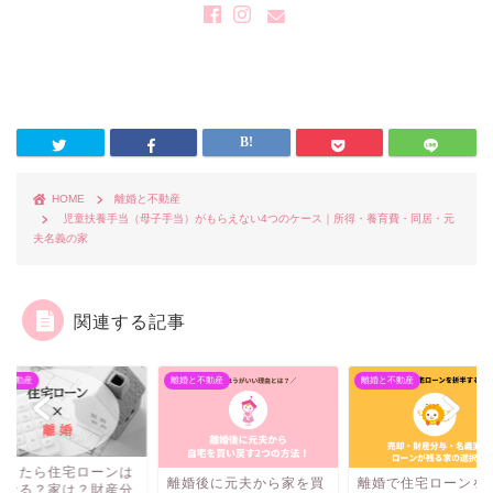
HOME
離婚と不動産
児童扶養手当（母子手当）がもらえない4つのケース｜所得・養育費・同居・元
夫名義の家
関連する記事
と不動産
離婚と不動産
離婚と不動産
婚したら住宅ローンは
離婚後に元夫から家を買
離婚で住宅ローンを
うなる？家は？財産分