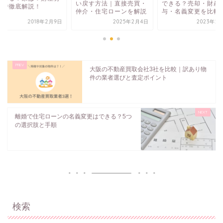
い戻す方法｜直接売買・
できる？売却・財産
まで徹底解説！
仲介・住宅ローンを解説
与・名義変更を比較
2018年2月9日
2025年2月4日
2023年2
大阪の不動産買取会社3社を比較｜訳あり物
件の業者選びと査定ポイント
離婚で住宅ローンの名義変更はできる？5つ
の選択肢と手順
検索