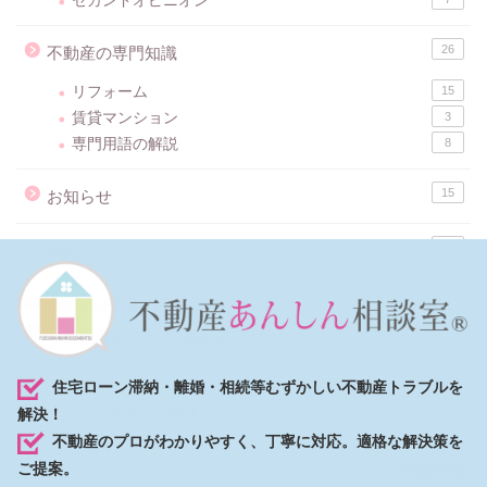
セカンドオピニオン
26
不動産の専門知識
リフォーム
15
賃貸マンション
3
専門用語の解説
8
15
お知らせ
4
調査リリース
8
士業の先生向け
「不動産あんしん相談室」とは？
住宅ローン滞納・離婚・相続等むずかしい不動産トラブルを
キーワードから探す
解決！
不動産のプロがわかりやすく、丁寧に対応。適格な解決策を
ご提案。
弊社サービス
料金プラン
不動産競売
不動産買取
任意売却