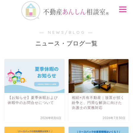
― NEWS/BLOG ―
ニュース・ブログ一覧
【お知らせ】夏季休暇および
相続×共有不動産｜放置が招く
休暇中のお問合せについて
紛争と、円滑な解決に向けた
弁護士の実務対応
2026年8月6日
2026年7月30日