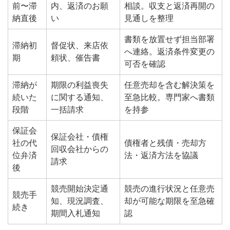
前〜滞
内、返済のお願
相談。収支と返済再開の
納直後
い
見通しを整理
書類を放置せず担当部署
滞納初
督促状、来店依
へ連絡。返済条件変更の
期
頼状、催告書
可否を確認
滞納が
期限の利益喪失
任意売却を含む解決策を
続いた
に関する通知、
至急比較。専門家へ書類
段階
一括請求
を持参
保証会
保証会社・債権
社の代
債権者と残債・売却方
回収会社からの
位弁済
法・返済方法を協議
請求
後
競売開始決定通
競売の進行状況と任意売
競売手
知、現況調査、
却が可能な期限を至急確
続き
期間入札通知
認