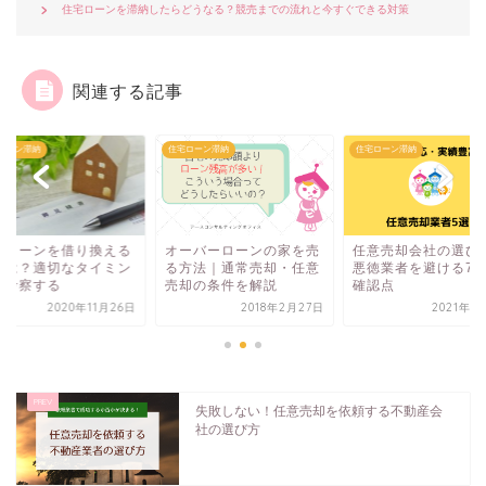
住宅ローンを滞納したらどうなる？競売までの流れと今すぐできる対策
関連する記事
ローン滞納
住宅ローン滞納
住宅ローン滞納
宅ローンを借り換える
オーバーローンの家を売
任意売却会社の選び
法は？適切なタイミン
る方法｜通常売却・任意
悪徳業者を避ける7
を考察する
売却の条件を解説
確認点
2020年11月26日
2018年2月27日
2021年5
失敗しない！任意売却を依頼する不動産会
社の選び方