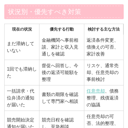
状況別・優先すべき対策
現在の状況
優先する行動
検討する主な方法
金融機関へ事前相
返済条件変更、
まだ滞納して
談、家計と収入見
借換えの可否、
いない
通しを確認
家計改善
督促へ回答し、今
リスケ、通常売
1回でも滞納し
後の返済可能額を
却、任意売却の
た
整理
事前検討
一括請求・代
任意売却
、債務
書類の期限を確認
位弁済の通知
整理、残債返済
して専門家へ相談
が届いた
の協議
任意売却の可
競売開始決定
競売日程を確認
否、法的整理、
通知が届いた
し、至急相談