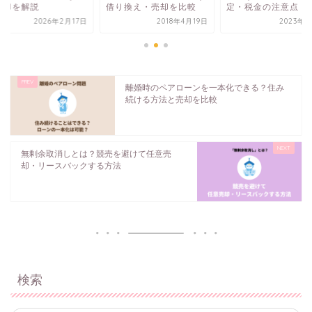
売却を解説
借り換え・売却を比較
定・税金の注意点
2026年2月17日
2018年4月19日
2023年3
離婚時のペアローンを一本化できる？住み
続ける方法と売却を比較
無剰余取消しとは？競売を避けて任意売
却・リースバックする方法
検索